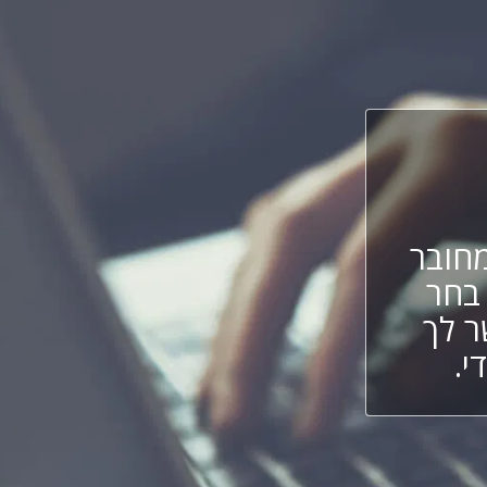
חובר
 בחר
ר לך
י.