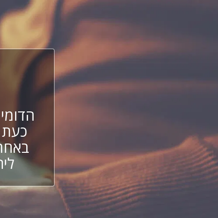
הדומיי
כעת 
באחת 
ליה